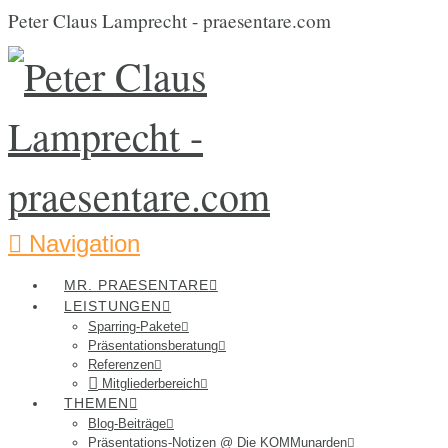
Peter Claus Lamprecht - praesentare.com
Navigation
MR. PRAESENTARE
LEISTUNGEN
Sparring-Pakete
Präsentationsberatung
Referenzen
Mitgliederbereich
THEMEN
Blog-Beiträge
Präsentations-Notizen @ Die KOMMunarden