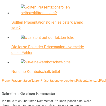
Sollten Präsentationsfolien selbsterklärend
sein?
Die letzte Folie der Präsentation - vermeide
diese Fehler
Nur eine Kernbotschaft, bitte!
Fragen
Fragenkatalog
Nutzen
Präsentationsvorbereitung
Präsentationsziel
Pub
Schreiben Sie einen Kommentar
Ich freue mich über Ihren Kommentar. Es kann jedoch eine Weile
dauern, bis er hier angezeigt wird, da ich jeden Kommentar