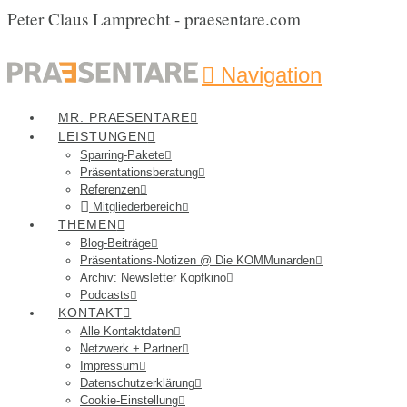
Peter Claus Lamprecht - praesentare.com
Navigation
MR. PRAESENTARE
LEISTUNGEN
Sparring-Pakete
Präsentationsberatung
Referenzen
Mitgliederbereich
THEMEN
Blog-Beiträge
Präsentations-Notizen @ Die KOMMunarden
Archiv: Newsletter Kopfkino
Podcasts
KONTAKT
Alle Kontaktdaten
Netzwerk + Partner
Impressum
Datenschutzerklärung
Cookie-Einstellung