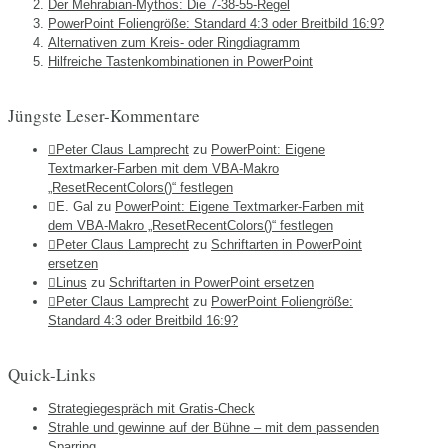
Der Mehrabian-Mythos: Die 7-38-55-Regel
PowerPoint Foliengröße: Standard 4:3 oder Breitbild 16:9?
Alternativen zum Kreis- oder Ringdiagramm
Hilfreiche Tastenkombinationen in PowerPoint
Jüngste Leser-Kommentare
Peter Claus Lamprecht
zu
PowerPoint: Eigene
Textmarker-Farben mit dem VBA-Makro
„ResetRecentColors()“ festlegen
E. Gal
zu
PowerPoint: Eigene Textmarker-Farben mit
dem VBA-Makro „ResetRecentColors()“ festlegen
Peter Claus Lamprecht
zu
Schriftarten in PowerPoint
ersetzen
Linus
zu
Schriftarten in PowerPoint ersetzen
Peter Claus Lamprecht
zu
PowerPoint Foliengröße:
Standard 4:3 oder Breitbild 16:9?
Quick-Links
Strategiegespräch mit Gratis-Check
Strahle und gewinne auf der Bühne – mit dem passenden
Sparring