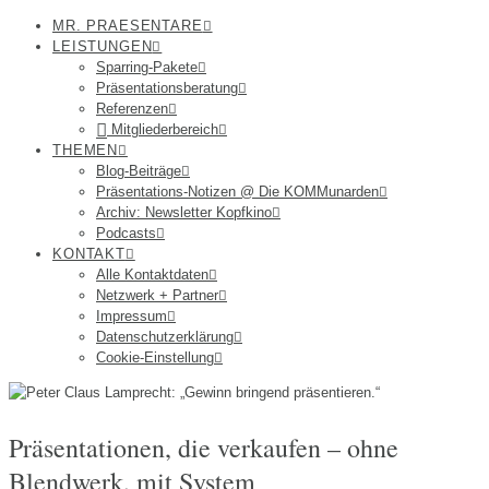
MR. PRAESENTARE
LEISTUNGEN
Sparring-Pakete
Präsentationsberatung
Referenzen
Mitgliederbereich
THEMEN
Blog-Beiträge
Präsentations-Notizen @ Die KOMMunarden
Archiv: Newsletter Kopfkino
Podcasts
KONTAKT
Alle Kontaktdaten
Netzwerk + Partner
Impressum
Datenschutzerklärung
Cookie-Einstellung
Präsentationen, die verkaufen – ohne
Blendwerk, mit System