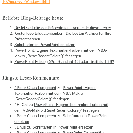
10
Windows 7
Windows 8/8.1
Beliebte Blog-Beiträge heute
Die letzte Folie der Präsentation - vermeide diese Fehler
Kostenlose Bilddatenbanken: Die besten Archive für Ihre
Präsentationen
Schriftarten in PowerPoint ersetzen
PowerPoint: Eigene Textmarker-Farben mit dem VBA-
Makro „ResetRecentColors()“ festlegen
PowerPoint Foliengröße: Standard 4:3 oder Breitbild 16:9?
Jüngste Leser-Kommentare
Peter Claus Lamprecht
zu
PowerPoint: Eigene
Textmarker-Farben mit dem VBA-Makro
„ResetRecentColors()“ festlegen
E. Gal
zu
PowerPoint: Eigene Textmarker-Farben mit
dem VBA-Makro „ResetRecentColors()“ festlegen
Peter Claus Lamprecht
zu
Schriftarten in PowerPoint
ersetzen
Linus
zu
Schriftarten in PowerPoint ersetzen
Peter Claus Lamprecht
zu
PowerPoint Foliengröße: