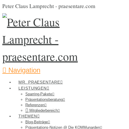
Peter Claus Lamprecht - praesentare.com
Navigation
MR. PRAESENTARE
LEISTUNGEN
Sparring-Pakete
Präsentationsberatung
Referenzen
Mitgliederbereich
THEMEN
Blog-Beiträge
Präsentations-Notizen @ Die KOMMunarden