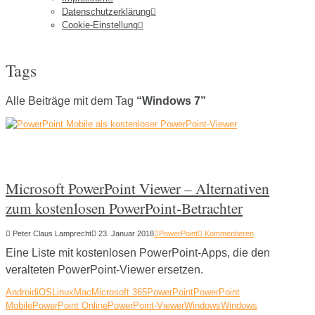
Datenschutzerklärung
Cookie-Einstellung
Tags
Alle Beiträge mit dem Tag
“Windows 7”
Microsoft PowerPoint Viewer – Alternativen
zum kostenlosen PowerPoint-Betrachter
Peter Claus Lamprecht
23. Januar 2018
PowerPoint
Kommentieren
Eine Liste mit kostenlosen PowerPoint-Apps, die den
veralteten PowerPoint-Viewer ersetzen.
Android
iOS
Linux
Mac
Microsoft 365
PowerPoint
PowerPoint
Mobile
PowerPoint Online
PowerPoint-Viewer
Windows
Windows