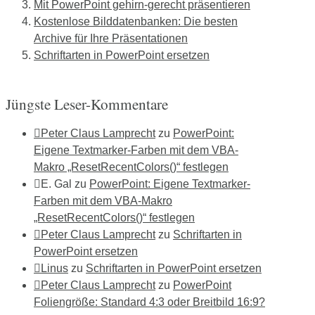
Mit PowerPoint gehirn-gerecht präsentieren
Kostenlose Bilddatenbanken: Die besten
Archive für Ihre Präsentationen
Schriftarten in PowerPoint ersetzen
Jüngste Leser-Kommentare
Peter Claus Lamprecht
zu
PowerPoint:
Eigene Textmarker-Farben mit dem VBA-
Makro „ResetRecentColors()“ festlegen
E. Gal
zu
PowerPoint: Eigene Textmarker-
Farben mit dem VBA-Makro
„ResetRecentColors()“ festlegen
Peter Claus Lamprecht
zu
Schriftarten in
PowerPoint ersetzen
Linus
zu
Schriftarten in PowerPoint ersetzen
Peter Claus Lamprecht
zu
PowerPoint
Foliengröße: Standard 4:3 oder Breitbild 16:9?