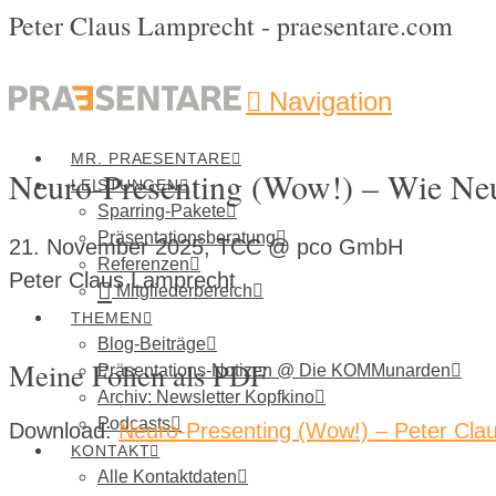
Peter Claus Lamprecht - praesentare.com
Navigation
MR. PRAESENTARE
Neuro-Presenting (Wow!) – Wie Neur
LEISTUNGEN
Sparring-Pakete
Präsentationsberatung
21. November 2025, TCC @ pco GmbH
Referenzen
Peter Claus Lamprecht
Mitgliederbereich
THEMEN
Blog-Beiträge
Meine Folien als PDF
Präsentations-Notizen @ Die KOMMunarden
Archiv: Newsletter Kopfkino
Podcasts
Download:
Neuro-Presenting (Wow!) – Peter Cla
KONTAKT
Alle Kontaktdaten