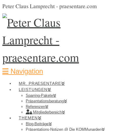
Peter Claus Lamprecht - praesentare.com
Navigation
MR. PRAESENTARE
LEISTUNGEN
Sparring-Pakete
Präsentationsberatung
Referenzen
Mitgliederbereich
THEMEN
Blog-Beiträge
Präsentations-Notizen @ Die KOMMunarden