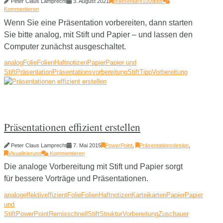
Peter Claus Lamprecht
3. August 2021
praesentare100tipps
Kommentieren
Wenn Sie eine Präsentation vorbereiten, dann starten
Sie bitte analog, mit Stift und Papier – und lassen den
Computer zunächst ausgeschaltet.
analog
Folie
Folien
Haftnotizen
Papier
Papier und
Stift
Präsentation
Präsentationsvorbereitung
Stift
Tipp
Vorbereitung
Präsentationen effizient erstellen
Peter Claus Lamprecht
7. Mai 2015
PowerPoint
,
Präsentationsdesign
,
Visualisierung
Kommentieren
Die analoge Vorbereitung mit Stift und Papier sorgt
für bessere Vorträge und Präsentationen.
analog
effektiv
effizient
Folie
Folien
Haftnotizen
Karteikarten
Papier
Papier
und
Stift
PowerPoint
Remix
schnell
Stift
Struktur
Vorbereitung
Zuschauer